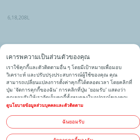
6,18,208L
เคารพความเป็นส่วนตัวของคุณ
โททาลเอนเนอร์ยี่ส์ กรุ๊ป
เราใช้คุกกี้และตัวติดตามอื่น ๆ โดยมีเป้าหมายเพื่อมอบ
ศูนย์บริการ
วิเคราะห์ และปรับปรุงประสบการณ์ผู้ใช้ของคุณ คุณ
สามารถเปลี่ยนแปลงการตั้งค่าคุกกี้ได้ตลอดเวลา โดยคลิกที่
สินค้า
ปุ่ม "จัดการคุกกี้ของฉัน" การคลิกที่ปุ่ม "ยอมรับ" แสดงว่า
คุณยอมรับให้เราจัดเก็บคุกกี้ทั้งหมดลงในอุปกรณ์ของคุณ
สั่งซื้อสินค้าออนไลน์
หากคุณคลิก "ปฏิเสธ" เราจะใช้เฉพาะคุกกี้ทางเทคนิคที่
ดูนโยบายข้อมูลส่วนบุคคลและตัวติดตาม
จำเป็นเพื่อให้ไซต์ทำงานได้ถูกต้องเท่านั้น หากต้องการ
TotalEnergies Competition
ข้อมูลเพิ่มเติม โปรดดูหน้า "นโยบายข้อมูลส่วนบุคคลและตัว
ฉันยอมรับ
ติดตาม"