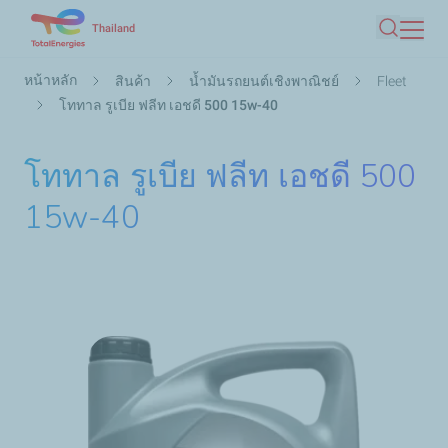
ข้าม
Thailand
ค้นหา
ไป
การ
ยัง
หน้าหลัก
สินค้า
น้ำมันรถยนต์เชิงพาณิชย์
Fleet
แสดง
เนื้อหา
โททาล รูเบีย ฟลีท เอชดี 500 15w-40
เส้น
หลัก
ทาง
โททาล รูเบีย ฟลีท เอชดี 500
15w-40