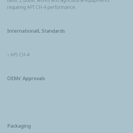
taxis...), public works and agricultural equipments
requiring API CH-4 performance.
InternationalL Standards
• API CH-4
OEMs’ Approvals
Packaging